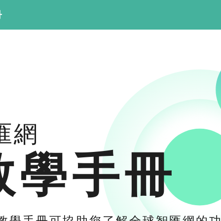
冊
匯網
教學手冊