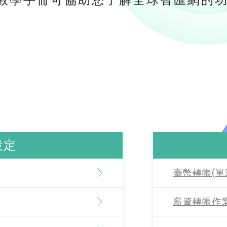
教學手冊可協助您了解全球智匯網的
設定
臺幣轉帳(單
薪資轉帳作