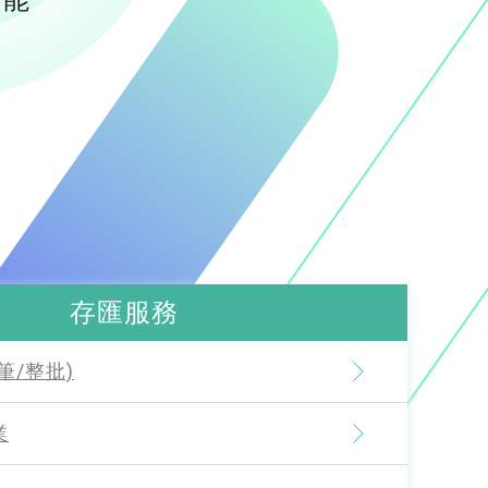
功能
存匯服務
筆/整批)
業